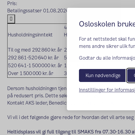
Pris:
Betalingssatser 01.08.2026–31.12.2026

Osloskolen bruk
4. trinn
4.trinn
Husholdningsinntekt
Heltidsplass
Deltidsplass
For at nettstedet skal fu
mens andre sikrer ulik fun
Til og med 292 860 kr. år
292 kr. mnd
0
292 861-520 640 kr. år
537 kr. mnd
0
Godtar du alle informasjo
520 641-1 500 000 kr. år
1242 kr. mnd
0
Over 1 500 000 kr. år
3834 kr. mnd
2589 kr. mnd
Kun nødvendige
Dersom husholdningen tjener mindre enn 1 500 000 kroner 
Innstillinger for informa
på redusert pris. Dette søker du om i Vigilo.
Kontakt AKS leder, Benedicte, ved behov for hjelp.
Vi vil i det følgende gjøre rede for hvordan det vil arte s
Heltidsplass vil gi full tilgang til SMAKS fra 07.30-16.30 