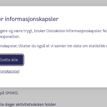
er informasjonskapsler
ngere og være trygt, bruker Osloskolen informasjonskapsler. N
ksjonalitet.
nskapsler, tillater du også at vi samler inn data om statistikk
Godta alle
i året til sammen, har du krav
sjonskapsler
eg på SMAKS.
alle dager aktivitetsskolen holder