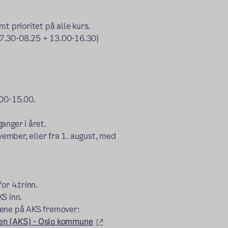
amt prioritet på alle kurs.
(07.30-08.25 + 13.00-16.30)
.00-15.00.
anger i året.
ovember, eller fra 1. august, med
or 4.trinn.
KS inn.
sene på AKS fremover:
(ekstern lenke)
olen (AKS) - Oslo kommune