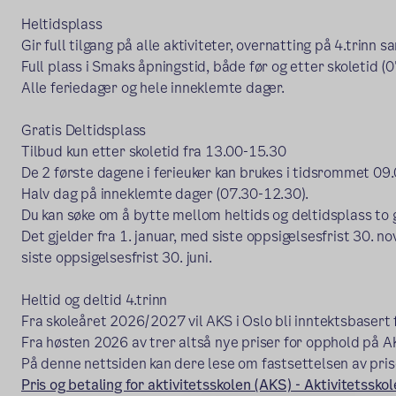
Heltidsplass
Gir full tilgang på alle aktiviteter, overnatting på 4.trinn s
Full plass i Smaks åpningstid, både før og etter skoletid 
Alle feriedager og hele inneklemte dager.
Gratis Deltidsplass
Tilbud kun etter skoletid fra 13.00-15.30
De 2 første dagene i ferieuker kan brukes i tidsrommet 09
Halv dag på inneklemte dager (07.30-12.30).
Du kan søke om å bytte mellom heltids og deltidsplass to g
Det gjelder fra 1. januar, med siste oppsigelsesfrist 30. n
siste oppsigelsesfrist 30. juni.
Heltid og deltid 4.trinn
Fra skoleåret 2026/2027 vil AKS i Oslo bli inntektsbasert f
Fra høsten 2026 av trer altså nye priser for opphold på A
På denne nettsiden kan dere lese om fastsettelsen av pri
Pris og betaling for aktivitetsskolen (AKS) - Aktivitetssk