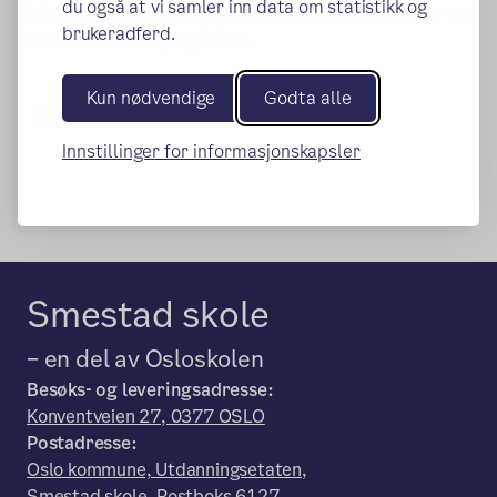
du også at vi samler inn data om statistikk og
Faste spilletider/fotball/tennis/eksterne aktiviteter- og
brukeradferd.
eventuelle endringer på dem.
Kun nødvendige
Godta alle
Publisert:
27.03.2026
Innstillinger for informasjonskapsler
Smestad skole
– en del av Osloskolen
Besøks- og leveringsadresse:
Konventveien 27, 0377 OSLO
Postadresse:
Oslo kommune, Utdanningsetaten,
Smestad skole, Postboks 6127