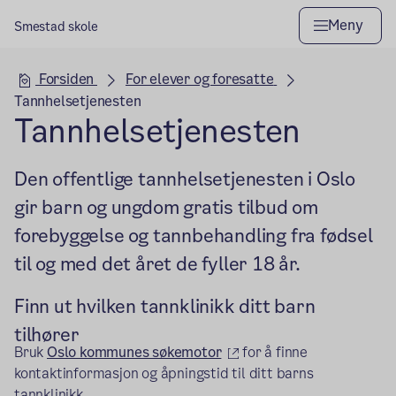
Meny
Smestad skole
Hovedseksjon
Forsiden
For elever og foresatte
Tannhelsetjenesten
Tannhelsetjenesten
Den offentlige tannhelsetjenesten i Oslo
gir barn og ungdom gratis tilbud om
forebyggelse og tannbehandling fra fødsel
til og med det året de fyller 18 år.
Finn ut hvilken tannklinikk ditt barn
tilhører
(ekstern lenke)
Bruk
Oslo kommunes søkemotor
for å finne
kontaktinformasjon og åpningstid til ditt barns
tannklinikk.