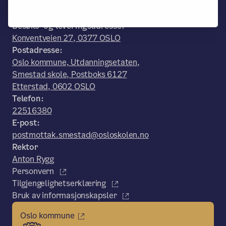
– en del av Osloskolen
Besøks- og leveringsadresse:
Konventveien 27, 0377 OSLO
Postadresse:
Oslo kommune, Utdanningsetaten,
Smestad skole, Postboks 6127
Etterstad, 0602 OSLO
Telefon:
22516380
E-post:
postmottak.smestad@osloskolen.no
Rektor
Anton Rygg
Personvern
Tilgjengelighetserklæring
Bruk av informasjonskapsler
Oslo kommune