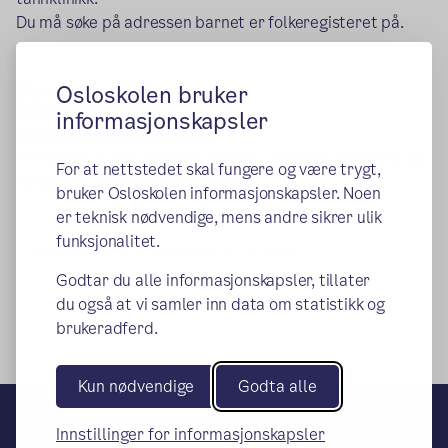
Du må søke på adressen barnet er folkeregisteret på.
Barns tannhelse
Osloskolen bruker
(ekstern lenke)
Tannhelse hos barn
informasjonskapsler
(ekstern lenke)
Råd ved akutte tannskader
Ved behov for akutt hjelp utenfor ordinære åpningstider
For at nettstedet skal fungere og være trygt,
ta kontakt med tannlegevakten.
bruker Osloskolen informasjonskapsler. Noen
er teknisk nødvendige, mens andre sikrer ulik
funksjonalitet.
Publisert:
15.05.2025
Endret:
26.02.2026
Godtar du alle informasjonskapsler, tillater
du også at vi samler inn data om statistikk og
brukeradferd.
Kun nødvendige
Godta alle
Smestad skole
Innstillinger for informasjonskapsler