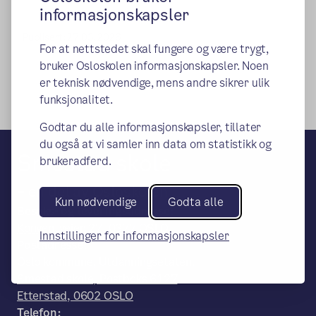
informasjonskapsler
Publisert:
27.03.2026
For at nettstedet skal fungere og være trygt,
bruker Osloskolen informasjonskapsler. Noen
er teknisk nødvendige, mens andre sikrer ulik
funksjonalitet.
Godtar du alle informasjonskapsler, tillater
du også at vi samler inn data om statistikk og
Smestad skole
brukeradferd.
– en del av Osloskolen
Kun nødvendige
Godta alle
Besøks- og leveringsadresse:
Konventveien 27, 0377 OSLO
Innstillinger for informasjonskapsler
Postadresse:
Oslo kommune, Utdanningsetaten,
Smestad skole, Postboks 6127
Etterstad, 0602 OSLO
Telefon: