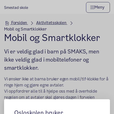
Meny
Smestad skole
Hovedseksjon
Forsiden
Aktivitetsskolen
Mobil og Smartklokker
Mobil og Smartklokker
Vi er veldig glad i barn på SMAKS, men
ikke veldig glad i mobiltelefoner og
smartklokker.
Vi ønsker ikke at barna bruker egen mobil/tlf-klokke for å
ringe hjem og gjøre egne avtaler.
Vi oppfordrer alle til å hjelpe oss med å overholde
regelen om at avtaler skal gjøres dagen i forveien
og at barnas mobiler/tlf-klokke skal være skrudd av og
ligge i sekken frem til barnet er ute av skolens område.
Osloskolen bruker