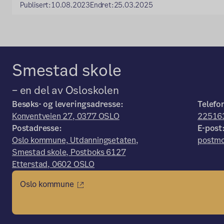
Publisert:
10.08.2023
Endret:
25.03.2025
Smestad skole
– en del av Osloskolen
Besøks- og leveringsadresse:
Telefo
Konventveien 27, 0377 OSLO
22516
Postadresse:
E-post
Oslo kommune, Utdanningsetaten,
postmo
Smestad skole, Postboks 6127
Etterstad, 0602 OSLO
Oslo kommune