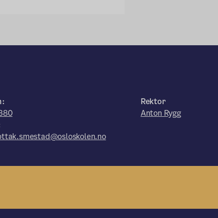
n:
Rektor
380
Anton Rygg
:
ttak.smestad@osloskolen.no