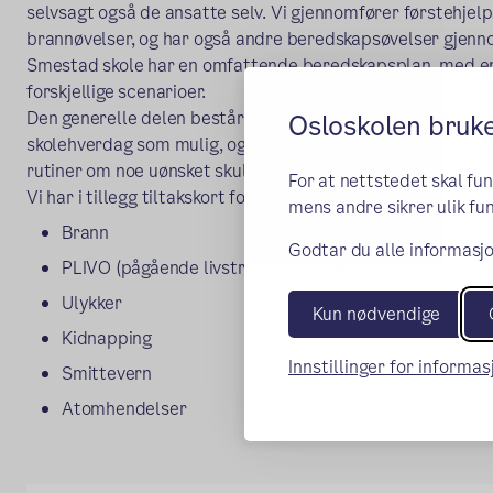
selvsagt også de ansatte selv. Vi gjennomfører førstehjelps
brannøvelser, og har også andre beredskapsøvelser gjenn
Smestad skole har en omfattende beredskapsplan, med en g
forskjellige scenarioer.
Den generelle delen består av alle forhold som skal sikre a
Osloskolen bruk
skolehverdag som mulig, og for at de voksne ansatte skal 
rutiner om noe uønsket skulle inntreffe.
For at nettstedet skal fu
Vi har i tillegg tiltakskort for spesifikke hendelser:
mens andre sikrer ulik fun
Brann
Godtar du alle informasjo
PLIVO (pågående livstruende voldshendelser)
Ulykker
Kun nødvendige
Kidnapping
Innstillinger for informa
Smittevern
Atomhendelser