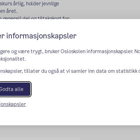
kurs årlig, holder jevnlige
om året.
enerell del og tiltakskort for
t elever og ansatte har en så sikker
er informasjonskapsler
kunne handle i tråd med gode
ngere og være trygt, bruker Osloskolen informasjonskapsler. N
ksjonalitet.
nskapsler, tillater du også at vi samler inn data om statistikk
Godta alle
sjonskapsler