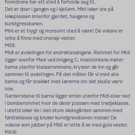
foreldrene har ett sted å forholde seg til.
Det er doer i gangen og i
kjellern
. Mini leker ute på
lekeplassen innenfor gjerdet, haugene og
kunstgressbanen.
Mini er et trygt og morsomt sted å være! De voksne er
lette å finne med oransje vester.
M
IDI:
Midi er avdelingen for andreklassingene. Rommet for Midi
ligger ovenfor
Maxi
ved inngang C. Assistentene møter
barna utenfor klasserommene, krysser de inn og går
sammen til avdelingen. På den måten får vi med alle
barna og får snakket med lærerne om det skulle være
noe.
Garderobene til barna ligger enten utenfor Midi eller ned
i bomberommet hvor de deler plassen med tredjeklasse.
I utetid leker de i den store skolegården sammen med
førsteklasse og bruker kunstgressbanen masse! De
voksne som jobber på
Midi
er lette å se med gule vester.
M
AXI: