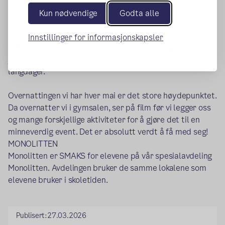
mat, så har vi i tillegg til brød og knekkebrød, grøt,
Kun nødvendige
Godta alle
ostesmørbrød og noe varmt på fredager. På fredager har
vi ofte en markering av det temaet vi holder på med, da
Innstillinger for informasjonskapsler
feirer vi med ekstra aktiviteter,
disco
, spilling og
just
dance
. Vi finner alltid på noe ekstra i ferier og
langdager.
Overnattingen vi har hver mai er det store høydepunktet.
Da overnatter vi i gymsalen, ser på film før vi legger oss
og mange forskjellige aktiviteter for å gjøre det til en
minneverdig
event
. Det er absolutt verdt å få med seg!
MONOLITTEN
Monolitten er SMAKS for elevene på vår spesialavdeling
Monolitten. Avdelingen bruker de samme lokalene som
elevene bruker i skoletiden.
Publisert:
27.03.2026