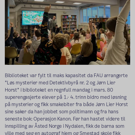
Biblioteket var fylt til maks kapasitet da FAU arrangerte
"Løs mysterier med Detektivbyrå nr. 2 og Jørn Lier
Horst" i biblioteket en regnfull mandag i mars. 80
superengasjerte elever på 1.- 4. trinn bidro med løsning
på mysterier og fikk smakebiter fra både Jørn Lier Horst
sine saker da han jobbet som politimann og fra hans
seneste bok: Operasjon Kanon. Før han hastet videre til
innspilling av Åsted Norge i Nydalen, fikk de barna som
ville med seg en autograf hjem og Smestad skole fikk